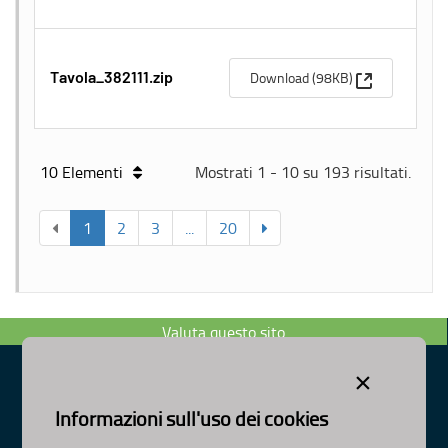
(Apre una nu
Download (98KB)
Tavola_382111.zip
10 Elementi
Mostrati 1 - 10 su 193 risultati.
1
2
3
...
20
Valuta questo sito
×
Informazioni sull'uso dei cookies
Dipartimento Ambiente, Paesaggio e Qualità Urbana