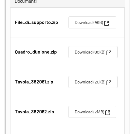
Documenti
(Apre una nuov
Download (9KB)
File_di_supporto.zip
(Apre una nu
Download (80KB)
Quadro_d`unione.zip
(Apre una nu
Download (26KB)
Tavola_382061.zip
(Apre una nuo
Download (2MB)
Tavola_382062.zip