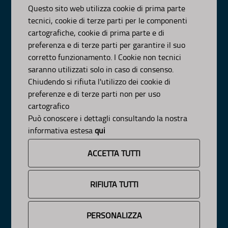
Visa Gentile 52, Bari
Questo sito web utilizza cookie di prima parte
scrivici:
email
-
pec
tecnici, cookie di terze parti per le componenti
© Regione Puglia
cartografiche, cookie di prima parte e di
AMBITI
preferenza e di terze parti per garantire il suo
corretto funzionamento. I Cookie non tecnici
Organizzazione
saranno utilizzati solo in caso di consenso.
Pianificazione
Chiudendo si rifiuta l'utilizzo dei cookie di
Programmazione
preferenze e di terze parti non per uso
APPROFONDIMENTI
cartografico
Osservazioni CNAPI
Può conoscere i dettagli consultando la nostra
Sviluppo Sostenibile
informativa estesa
qui
Decarbonizzazione
Un
Pianeta Pulito per Tutti
ACCETTA TUTTI
Cambiamenti Climatici
INFORMAZIONE
RIFIUTA TUTTI
News
Avvisi e Bandi
PERSONALIZZA
Cookie e Privacy