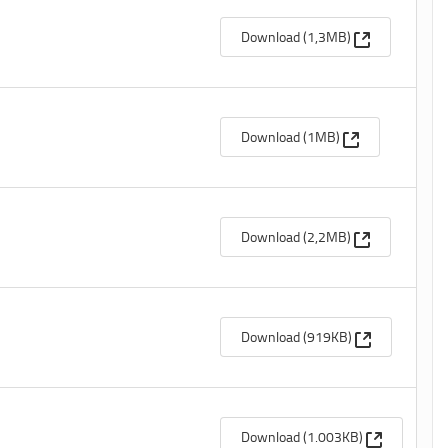
(Apre una nuo
Download (1,3MB)
(Apre una nuova
Download (1MB)
(Apre una nuo
Download (2,2MB)
(Apre una nuo
Download (919KB)
(Apre una n
Download (1.003KB)