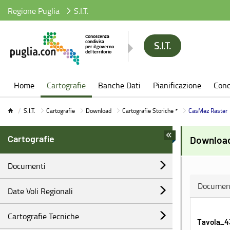
Regione Puglia
S.I.T.
S.I.T.
S.I.T.
Home
Cartografie
Banche Dati
Pianificazione
Conc
S.I.T.
Cartografie
Download
Cartografie Storiche *
CasMez Raster
Cartografie
Download
Documenti
Documen
Date Voli Regionali
Cartografie Tecniche
Tavola_43