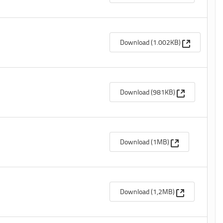
(Apre una n
Download (1.002KB)
(Apre una nuo
Download (981KB)
(Apre una nuova
Download (1MB)
(Apre una nuo
Download (1,2MB)