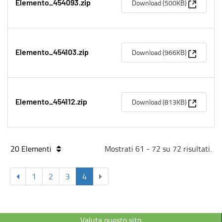
(Apre un
Download (500KB)
Elemento_454093.zip
(Apre un
Download (966KB)
Elemento_454103.zip
(Apre un
Download (813KB)
Elemento_454112.zip
20 Elementi
Mostrati 61 - 72 su 72 risultati.
1
2
3
4
Valuta questo sito