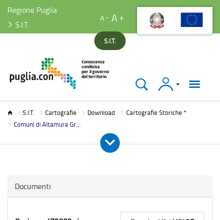
Regione Puglia
A
A
S.I.T.
S.I.T.
Accedi
S.I.T.
S.I.T.
Cartografie
Download
Cartografie Storiche *
Comuni di Altamura Gravina e Santeramo
Documenti