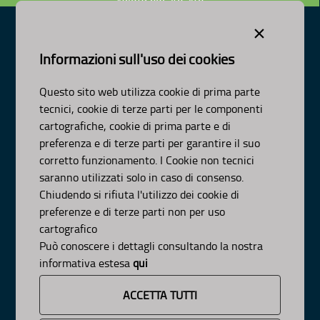
×
Informazioni sull'uso dei cookies
Dipartimento Ambiente, Paesaggio e Qualità Urbana
Visa Gentile 52, Bari
Questo sito web utilizza cookie di prima parte
scrivici:
email
-
pec
tecnici, cookie di terze parti per le componenti
© Regione Puglia
cartografiche, cookie di prima parte e di
AMBITI
preferenza e di terze parti per garantire il suo
corretto funzionamento. I Cookie non tecnici
Organizzazione
saranno utilizzati solo in caso di consenso.
Pianificazione
Chiudendo si rifiuta l'utilizzo dei cookie di
Programmazione
preferenze e di terze parti non per uso
APPROFONDIMENTI
cartografico
Osservazioni CNAPI
Può conoscere i dettagli consultando la nostra
Sviluppo Sostenibile
informativa estesa
qui
Decarbonizzazione
Un
Pianeta Pulito per Tutti
ACCETTA TUTTI
Cambiamenti Climatici