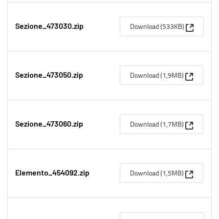
(Apre un
Download (533KB)
Sezione_473030.zip
(Apre una
Download (1,9MB)
Sezione_473050.zip
(Apre una
Download (1,7MB)
Sezione_473060.zip
(Apre una
Download (1,5MB)
Elemento_454092.zip