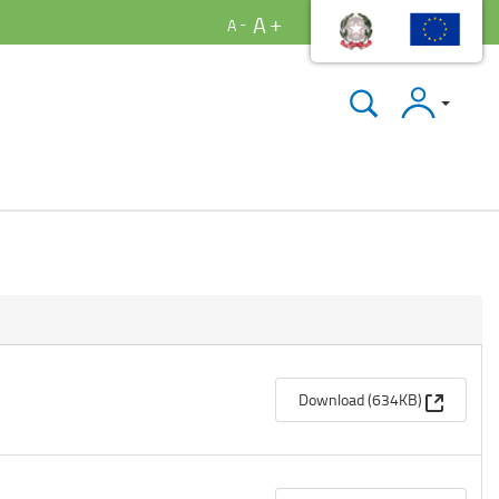
A
A
Accedi
(Apre un
Download (634KB)