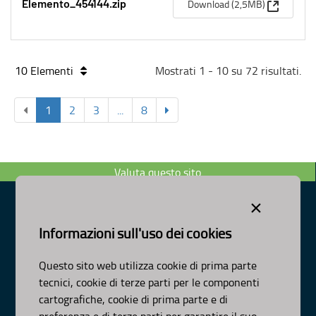
(Apre una
Download (2,5MB)
Elemento_454144.zip
10 Elementi
Mostrati 1 - 10 su 72 risultati.
1
2
3
...
8
Valuta questo sito
×
Informazioni sull'uso dei cookies
Dipartimento Ambiente, Paesaggio e Qualità Urbana
Visa Gentile 52, Bari
Questo sito web utilizza cookie di prima parte
scrivici:
email
-
pec
tecnici, cookie di terze parti per le componenti
© Regione Puglia
cartografiche, cookie di prima parte e di
AMBITI