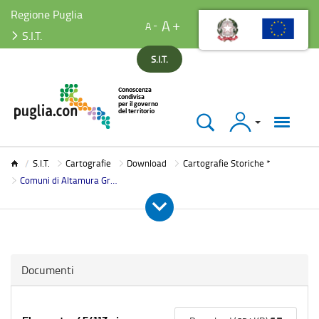
Regione Puglia
A
A
S.I.T.
S.I.T.
Accedi
S.I.T.
S.I.T.
Cartografie
Download
Cartografie Storiche *
Comuni di Altamura Gravina e Santeramo
Documenti