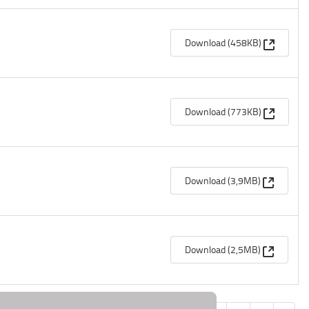
(Apre un
Download (458KB)
(Apre un
Download (773KB)
(Apre un
Download (3,9MB)
(Apre un
Download (2,5MB)