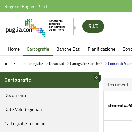
Regione Puglia
S.I.T.
S.I.T.
S.I.T.
Home
Cartografie
Banche Dati
Pianificazione
Conc
S.I.T.
Cartografie
Download
Cartografie Storiche *
Comuni di Alta
Cartografie
Documenti
Documenti
Elemento_45
Date Voli Regionali
Cartografie Tecniche