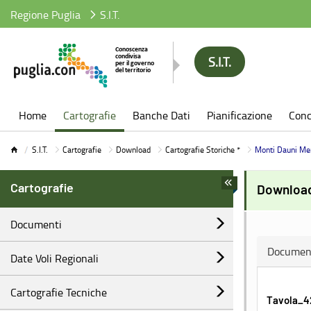
Regione Puglia
S.I.T.
S.I.T.
S.I.T.
Home
Cartografie
Banche Dati
Pianificazione
Conc
S.I.T.
Cartografie
Download
Cartografie Storiche *
Monti Dauni Mer
Cartografie
Download 
Documenti
Documen
Date Voli Regionali
Cartografie Tecniche
Tavola_4