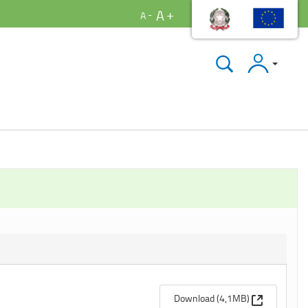
A
A
Accedi
(Apre una n
Download (4,1MB)