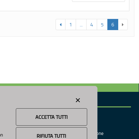
1
...
4
5
6
×
INFORMAZIONE
News
ACCETTA TUTTI
Avvisi e Bandi
Cookie e Privacy
Tutti
Responsabile Pubblicazione
on
RIFIUTA TUTTI