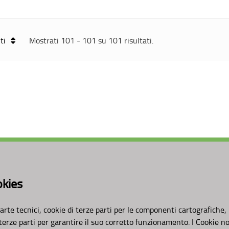
ti
Mostrati 101 - 101 su 101 risultati.
Valuta questo sito
AMBITI
APPROFONDIMENTI
okies
Organizzazione
Osservazioni CNAPI
Pianificazione
Sviluppo Sostenibile
Programmazione
Decarbonizzazione
arte tecnici, cookie di terze parti per le componenti cartografiche,
Un
Pianeta Pulito per 
 terze parti per garantire il suo corretto funzionamento. I Cookie n