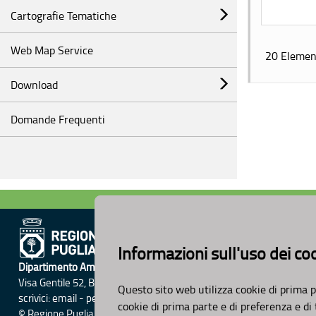
Cartografie Tematiche
Web Map Service
20 Elemen
Download
Domande Frequenti
Informazioni sull'uso dei co
Dipartimento Ambiente, Paesaggio e Qualità Urbana
Visa Gentile 52, Bari
Questo sito web utilizza cookie di prima p
scrivici:
email
-
pec
cookie di prima parte e di preferenza e di
© Regione Puglia