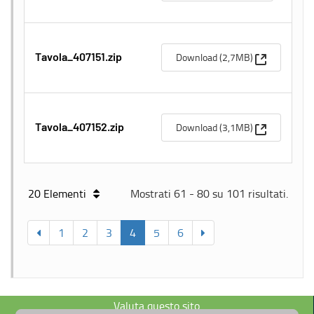
(Apre una n
Download (2,7MB)
Tavola_407151.zip
(Apre una n
Download (3,1MB)
Tavola_407152.zip
20 Elementi
Mostrati 61 - 80 su 101 risultati.
1
2
3
4
5
6
Valuta questo sito