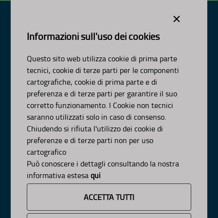
×
Informazioni sull'uso dei cookies
Dipartimento Ambiente, Paesaggio e Qualità Urbana
Visa Gentile 52, Bari
Questo sito web utilizza cookie di prima parte
scrivici:
email
-
pec
tecnici, cookie di terze parti per le componenti
© Regione Puglia
cartografiche, cookie di prima parte e di
AMBITI
preferenza e di terze parti per garantire il suo
corretto funzionamento. I Cookie non tecnici
Organizzazione
saranno utilizzati solo in caso di consenso.
Pianificazione
Chiudendo si rifiuta l'utilizzo dei cookie di
Programmazione
preferenze e di terze parti non per uso
APPROFONDIMENTI
cartografico
Osservazioni CNAPI
Può conoscere i dettagli consultando la nostra
Sviluppo Sostenibile
informativa estesa
qui
Decarbonizzazione
Un
Pianeta Pulito per Tutti
ACCETTA TUTTI
Cambiamenti Climatici
INFORMAZIONE