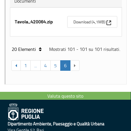
Documenti
(Apre una n
Download (4,1MB)
Tavola_420064.zip
20 Elementi
Mostrati 101 - 101 su 101 risultati.
1
...
4
5
6
Valuta questo sito
Dipartimento Ambiente, Paesaggio e Qualità Urbana
Visa Gentile 52, Bari