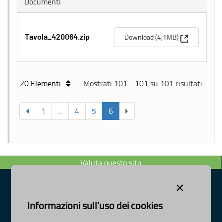
Documenti
(Apre una n
Download (4,1MB)
Tavola_420064.zip
20 Elementi
Mostrati 101 - 101 su 101 risultati.
1
...
4
5
6
Valuta questo sito
×
Informazioni sull'uso dei cookies
Dipartimento Ambiente, Paesaggio e Qualità Urbana
Visa Gentile 52, Bari