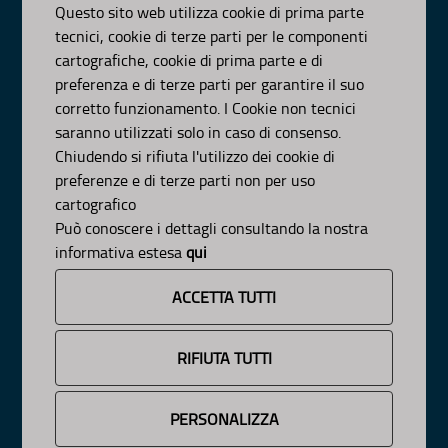
Questo sito web utilizza cookie di prima parte
scrivici:
email
-
pec
tecnici, cookie di terze parti per le componenti
© Regione Puglia
cartografiche, cookie di prima parte e di
AMBITI
preferenza e di terze parti per garantire il suo
corretto funzionamento. I Cookie non tecnici
Organizzazione
saranno utilizzati solo in caso di consenso.
Pianificazione
Chiudendo si rifiuta l'utilizzo dei cookie di
Programmazione
preferenze e di terze parti non per uso
APPROFONDIMENTI
cartografico
Osservazioni CNAPI
Può conoscere i dettagli consultando la nostra
Sviluppo Sostenibile
informativa estesa
qui
Decarbonizzazione
Un
Pianeta Pulito per Tutti
ACCETTA TUTTI
Cambiamenti Climatici
INFORMAZIONE
RIFIUTA TUTTI
News
Avvisi e Bandi
PERSONALIZZA
Cookie e Privacy
Responsabile Pubblicazione