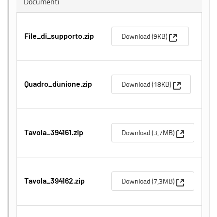
Documenti
(Apre una nuov
Download (9KB)
File_di_supporto.zip
(Apre una nu
Download (18KB)
Quadro_d`unione.zip
(Apre una n
Download (3,7MB)
Tavola_394161.zip
(Apre una n
Download (7,3MB)
Tavola_394162.zip