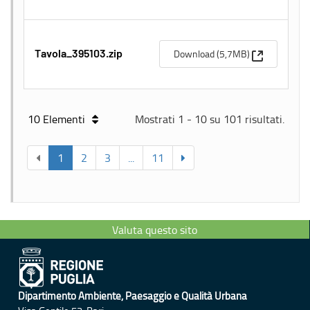
(Apre una n
Download (5,7MB)
Tavola_395103.zip
10 Elementi
Mostrati 1 - 10 su 101 risultati.
1
2
3
...
11
Valuta questo sito
Dipartimento Ambiente, Paesaggio e Qualità Urbana