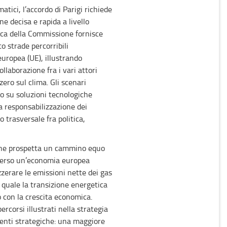
atici, l’accordo di Parigi richiede
ne decisa e rapida a livello
gica della Commissione fornisce
to strade percorribili
europea (UE), illustrando
collaborazione fra i vari attori
ero sul clima. Gli scenari
o su soluzioni tecnologiche
a responsabilizzazione dei
o trasversale fra politica,
ine prospetta un cammino equo
 verso un’economia europea
zzerare le emissioni nette dei gas
l quale la transizione energetica
o con la crescita economica.
rcorsi illustrati nella strategia
enti strategiche: una maggiore