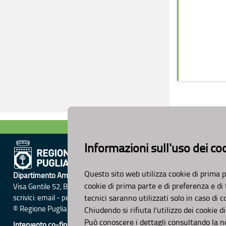
Informazioni sull'uso dei co
Questo sito web utilizza cookie di prima p
Dipartimento Ambiente, Paesaggio e Qualità Urbana
cookie di prima parte e di preferenza e di
Visa Gentile 52, Bari
scrivici:
email
-
pec
tecnici saranno utilizzati solo in caso di 
© Regione Puglia
Chiudendo si rifiuta l'utilizzo dei cookie 
Può conoscere i dettagli consultando la 
Intervento co-finanziato dal PO FESR/FSE 2014-2020-Asse XI-