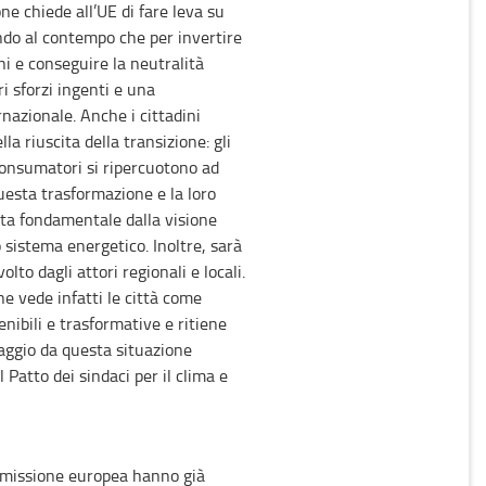
e chiede all’UE di fare leva su
ndo al contempo che per invertire
oni e conseguire la neutralità
i sforzi ingenti e una
rnazionale. Anche i cittadini
la riuscita della transizione: gli
i consumatori si ripercuotono ad
uesta trasformazione e la loro
ta fondamentale dalla visione
o sistema energetico. Inoltre, sarà
olto dagli attori regionali e locali.
e vede infatti le città come
enibili e trasformative e ritiene
aggio da questa situazione
 Patto dei sindaci per il clima e
mmissione europea hanno già