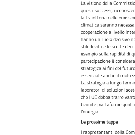
La visione della Commission
questi successi, riconosce
la traiettoria delle emissi
climatica saranno necessar
cooperazione a livello inte
hanno un ruolo decisivo nel
stili di vita e le scelte de
esempio sulla rapidità di q
partecipazione è considera
strategica ai fini del futur
essenziale anche il ruolo sv
La strategia a lungo termin
laboratori di soluzioni sost
che l’UE debba trarre vant
tramite piattaforme quali il
l’energia.
Le prossime tappe
I rappresentanti della Co