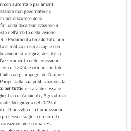
ri con autorità e parlamenti
zzazioni non governative e
bri per discutere delle
fini della decarbonizzazione a
to nell’ambito della visione
19 il Parlamento ha adottato una
o climatico in cui accoglie con
la visione strategica, discute in
ll’azzeramento delle emissioni
a entro il 2050 e ritiene che tale
tibile con gli impegni dell’Unione
Parigi. Dalla sua pubblicazione, la
o per tutti
» è stata discussa in
lio, tra cui Ambiente, Agricoltura
ciale. Nel giugno del 2019, il
ato il Consiglio e la Commissione
ui processi e sugli strumenti da
 transizione verso una UE a
onsiglio europeo definirà i suoi