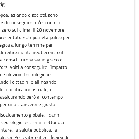
igi
.
opea, aziende e società sono
fine di conseguire un’economia
 zero sul clima. Il 28 novembre
resentato «Un pianeta pulito per
tegica a lungo termine per
limaticamente neutra entro il
a come l’Europa sia in grado di
forzi volti a conseguire l’impatto
in soluzioni tecnologiche
ando i cittadini e allineando
 la politica industriale, i
, assicurando però al contempo
 per una transizione giusta.
iscaldamento globale, i danni
eteorologici estremi mettono a
ntare, la salute pubblica, la
litica. Per evitare il verificarsi di