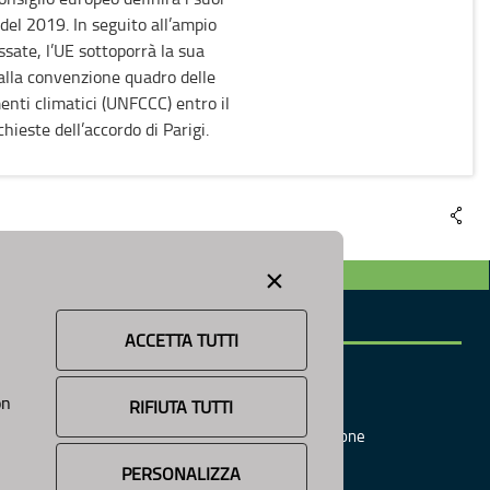
del 2019. In seguito all’ampio
essate, l’UE sottoporrà la sua
alla convenzione quadro delle
nti climatici (UNFCCC) entro il
hieste dell’accordo di Parigi.
×
INFORMAZIONE
ACCETTA TUTTI
News
Avvisi e Bandi
on
RIFIUTA TUTTI
Cookie e Privacy
Tutti
Responsabile Pubblicazione
i
PERSONALIZZA