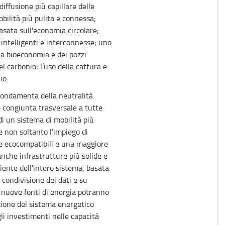
diffusione più capillare delle
bilità più pulita e connessa;
asata sull'economia circolare;
 intelligenti e interconnesse; uno
la bioeconomia e dei pozzi
l carbonio; l’uso della cattura e
io.
fondamenta della neutralità
e congiunta trasversale a tutte
i un sistema di mobilità più
e non soltanto l’impiego di
 ecocompatibili e una maggiore
anche infrastrutture più solide e
iente dell’intero sistema, basata
a condivisione dei dati e su
e nuove fonti di energia potranno
zione del sistema energetico
li investimenti nelle capacità