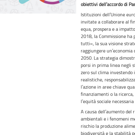
obiettivi dell’accordo di Par
Istituzioni dell’Unione eur
invitate a collaborare al 
equa, prospera e a impatto
2018, la Commissione ha p
tutti», la sua visione stra
raggiungere un’economia c
2050. La strategia dimostr
porsi in prima linea negli s
zero sul clima investendo 
realistiche, responsabilizz
l’azione in aree chiave quali
finanziamenti o la ricerca
l’equità sociale necessaria
A causa dell’aumento del r
ambientali e i fenomeni m
rischio la produzione alime
biodiversità e la stabilità po