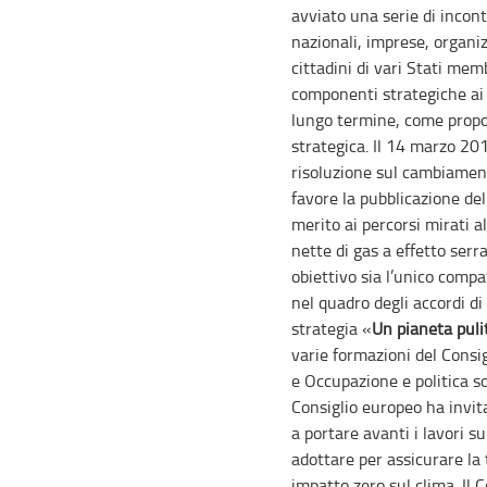
avviato una serie di incont
nazionali, imprese, organi
cittadini di vari Stati mem
componenti strategiche ai 
lungo termine, come propos
strategica. Il 14 marzo 20
risoluzione sul cambiament
favore la pubblicazione del
merito ai percorsi mirati a
nette di gas a effetto serr
obiettivo sia l’unico compa
nel quadro degli accordi di 
strategia «
Un pianeta pulit
varie formazioni del Consig
e Occupazione e politica so
Consiglio europeo ha invit
a portare avanti i lavori s
adottare per assicurare la
impatto zero sul clima. Il C