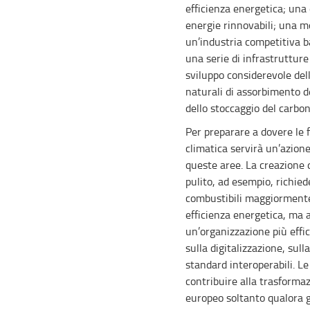
efficienza energetica; una 
energie rinnovabili; una mo
un’industria competitiva b
una serie di infrastrutture
sviluppo considerevole del
naturali di assorbimento de
dello stoccaggio del carbon
Per preparare a dovere le 
climatica servirà un’azion
queste aree. La creazione d
pulito, ad esempio, richied
combustibili maggiormente
efficienza energetica, ma 
un’organizzazione più effic
sulla digitalizzazione, sull
standard interoperabili. L
contribuire alla trasforma
europeo soltanto qualora g