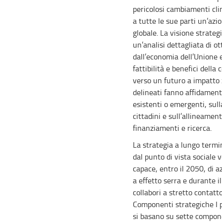
pericolosi cambiamenti clim
a tutte le sue parti un’azio
globale. La visione strate
un’analisi dettagliata di ot
dall’economia dell’Unione 
fattibilità e benefici della 
verso un futuro a impatto z
delineati fanno affidament
esistenti o emergenti, sull
cittadini e sull’allineament
finanziamenti e ricerca.
La strategia a lungo term
dal punto di vista sociale
capace, entro il 2050, di a
a effetto serra e durante i
collabori a stretto contatt
Componenti strategiche I pe
si basano su sette compon