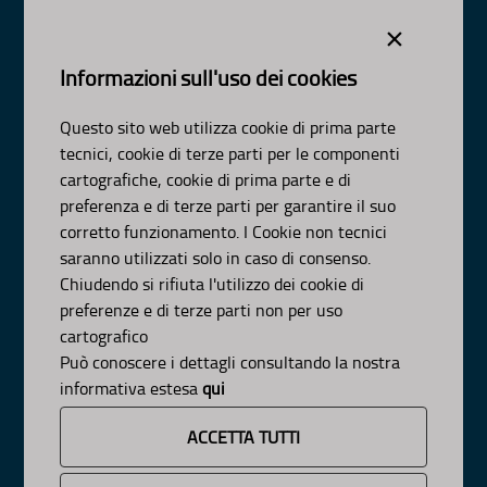
Dipartimento Ambiente, Paesaggio e Qualità Urbana
×
Visa Gentile 52, Bari
scrivici:
email
-
pec
Informazioni sull'uso dei cookies
© Regione Puglia
Intervento co-finanziato dal PO FESR/FSE 2014-2020-Asse
Questo sito web utilizza cookie di prima parte
XI-Az-11.1
tecnici, cookie di terze parti per le componenti
AMBITI
cartografiche, cookie di prima parte e di
preferenza e di terze parti per garantire il suo
Organizzazione
corretto funzionamento. I Cookie non tecnici
Pianificazione
saranno utilizzati solo in caso di consenso.
Programmazione
Chiudendo si rifiuta l'utilizzo dei cookie di
preferenze e di terze parti non per uso
APPROFONDIMENTI
cartografico
Può conoscere i dettagli consultando la nostra
Osservazioni CNAPI
Sviluppo Sostenibile
informativa estesa
qui
Decarbonizzazione
Un Pianeta Pulito per Tutti
ACCETTA TUTTI
Cambiamenti Climatici
INFORMAZIONE