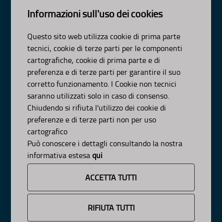
Informazioni sull'uso dei cookies
Dipartimento Ambiente, Paesaggio e Qualità Urbana
Visa Gentile 52, Bari
Questo sito web utilizza cookie di prima parte
scrivici:
email
-
pec
tecnici, cookie di terze parti per le componenti
© Regione Puglia
cartografiche, cookie di prima parte e di
AMBITI
preferenza e di terze parti per garantire il suo
corretto funzionamento. I Cookie non tecnici
Organizzazione
saranno utilizzati solo in caso di consenso.
Pianificazione
Chiudendo si rifiuta l'utilizzo dei cookie di
Programmazione
preferenze e di terze parti non per uso
APPROFONDIMENTI
cartografico
Può conoscere i dettagli consultando la nostra
Osservazioni CNAPI
Sviluppo Sostenibile
informativa estesa
qui
Decarbonizzazione
Un Pianeta Pulito per Tutti
ACCETTA TUTTI
Cambiamenti Climatici
INFORMAZIONE
RIFIUTA TUTTI
News