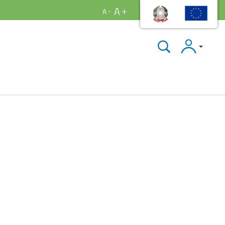
A
A
Accedi