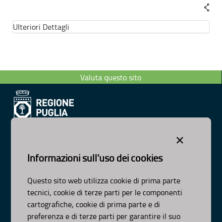
Ulteriori Dettagli
Valuta questo sito
Dipartimento Ambiente, Paesaggio e Qualità Urbana
×
Visa Gentile 52, Bari
scrivici:
email
-
pec
Informazioni sull'uso dei cookies
© Regione Puglia
Intervento co-finanziato dal PO FESR/FSE 2014-2020-Asse
Questo sito web utilizza cookie di prima parte
XI-Az-11.1
tecnici, cookie di terze parti per le componenti
AMBITI
cartografiche, cookie di prima parte e di
preferenza e di terze parti per garantire il suo
Organizzazione