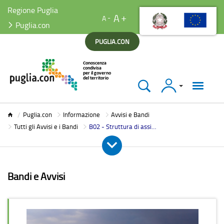
Regione Puglia
A
A
Puglia.con
PUGLIA.CON
Accedi
Puglia.con
Puglia.con
Informazione
Avvisi e Bandi
Tutti gli Avvisi e i Bandi
B02 - Struttura di assistenza tecnica territoriale per il Coordinamento del PdS C&E, AGGIUDICAZIONE
Bandi e Avvisi