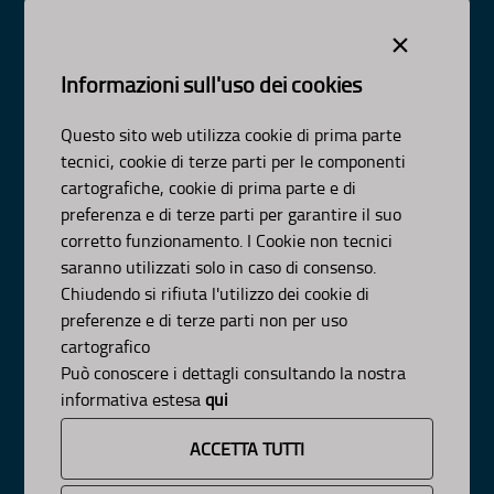
Dipartimento Ambiente, Paesaggio e Qualità Urbana
×
Visa Gentile 52, Bari
scrivici:
email
-
pec
Informazioni sull'uso dei cookies
© Regione Puglia
Intervento co-finanziato dal PO FESR/FSE 2014-2020-Asse
Questo sito web utilizza cookie di prima parte
XI-Az-11.1
tecnici, cookie di terze parti per le componenti
AMBITI
cartografiche, cookie di prima parte e di
preferenza e di terze parti per garantire il suo
Organizzazione
corretto funzionamento. I Cookie non tecnici
Pianificazione
saranno utilizzati solo in caso di consenso.
Programmazione
Chiudendo si rifiuta l'utilizzo dei cookie di
preferenze e di terze parti non per uso
APPROFONDIMENTI
cartografico
Può conoscere i dettagli consultando la nostra
Osservazioni CNAPI
Sviluppo Sostenibile
informativa estesa
qui
Decarbonizzazione
Un Pianeta Pulito per Tutti
ACCETTA TUTTI
Cambiamenti Climatici
INFORMAZIONE