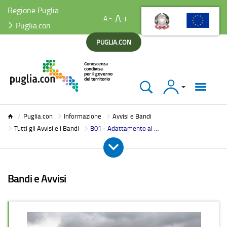
Regione Puglia
A
A
Puglia.con
PUGLIA.CON
Accedi
Puglia.con
Puglia.con
Informazione
Avvisi e Bandi
Tutti gli Avvisi e i Bandi
B01 - Adattamento ai cambiamenti climatici, individuazione operatori economici per Struttura di supporto
Bandi e Avvisi