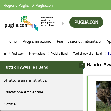
Regione Puglia
Puglia.con
PUGLIA.CON
Puglia.con
Home
Programmazione
Pianificazione Ambientale
Ap
Puglia.con
Informazione
Avvisi e Bandi
Tutti gli Avvisi e i Bandi
EU 01 - 
Bandi e Avv
Tutti gli Avvisi e i Bandi
Struttura amministrativa
Educazione Ambientale
Notizie