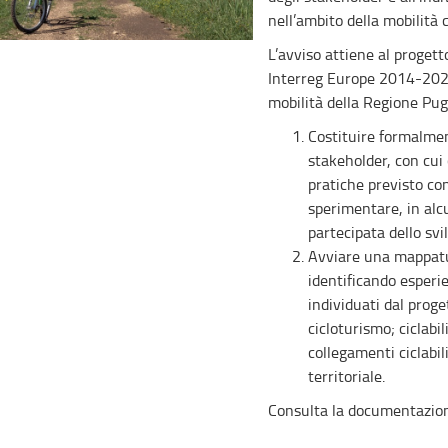
nell’ambito della mobilità ci
L’avviso attiene al progett
Interreg Europe 2014-2020,
mobilità della Regione Pugl
Costituire formalmen
stakeholder, con cui
pratiche previsto con
sperimentare, in alc
partecipata dello svi
Avviare una mappatu
identificando esperie
individuati dal proget
cicloturismo; ciclabi
collegamenti ciclabil
territoriale.
Consulta la documentazion