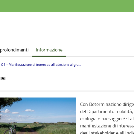
profondimenti
Informazione
Manifestazione di interesse all’adesione al gruppo locale degli stakeholder e all’individuazione di buone pratiche nell’ambito della mobilità ciclistica
isi
Con Determinazione dirige
del Dipartimento mobilità,
ecologia e paesaggio è stat
manifestazione di interesse
degli stakeholder e all’ind