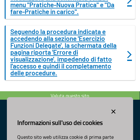
menu "Pratiche-Nuova Pratica" e "Da
fare-Pratiche in carico".
Seguendo la procedura indicata e
accedendo alla sezione 'Esercizio
Funzioni Delegate', la schermata della
pagina riporta 'Errore di
visualizzazione', impedendo di fatto
l'accesso e quindi il completamento
delle procedure.
Valuta questo sito
×
Informazioni sull'uso dei cookies
Dipartimento Ambiente, Paesaggio e Qualità Urbana
Visa Gentile 52, Bari
Questo sito web utilizza cookie di prima parte
scrivici:
email
-
pec