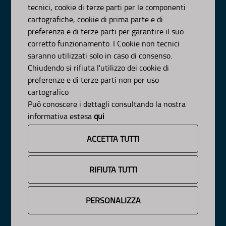
tecnici, cookie di terze parti per le componenti
© Regione Puglia
cartografiche, cookie di prima parte e di
AMBITI
preferenza e di terze parti per garantire il suo
corretto funzionamento. I Cookie non tecnici
Organizzazione
saranno utilizzati solo in caso di consenso.
Pianificazione
Chiudendo si rifiuta l'utilizzo dei cookie di
Programmazione
preferenze e di terze parti non per uso
APPROFONDIMENTI
cartografico
Osservazioni CNAPI
Può conoscere i dettagli consultando la nostra
Sviluppo Sostenibile
informativa estesa
qui
Decarbonizzazione
Un
Pianeta Pulito per Tutti
ACCETTA TUTTI
Cambiamenti Climatici
INFORMAZIONE
RIFIUTA TUTTI
News
Avvisi e Bandi
PERSONALIZZA
Cookie e Privacy
Responsabile Pubblicazione