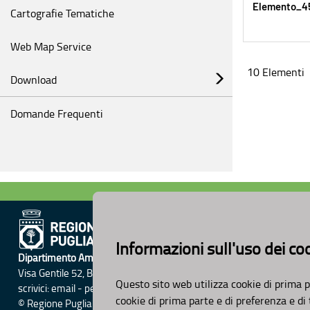
Elemento_45
Cartografie Tematiche
Web Map Service
10 Elementi
Download
Domande Frequenti
Informazioni sull'uso dei co
Dipartimento Ambiente, Paesaggio e Qualità Urbana
Visa Gentile 52, Bari
Questo sito web utilizza cookie di prima p
scrivici:
email
-
pec
cookie di prima parte e di preferenza e di
© Regione Puglia