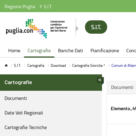
Regione Puglia
S.I.T.
S.I.T.
S.I.T.
Home
Cartografie
Banche Dati
Pianificazione
Conc
S.I.T.
Cartografie
Download
Cartografie Storiche *
Comuni di Alta
Cartografie
Documenti
Documenti
Elemento_45
Date Voli Regionali
Cartografie Tecniche