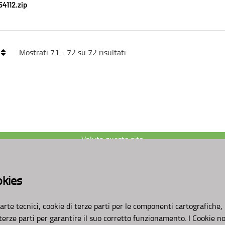
4112.zip
Mostrati 71 - 72 su 72 risultati.
Valuta questo sito
AMBITI
APPROFONDIMENTI
okies
Organizzazione
Osservazioni CNAPI
Pianificazione
Sviluppo Sostenibile
Programmazione
Decarbonizzazione
arte tecnici, cookie di terze parti per le componenti cartografiche,
Un
Pianeta Pulito per 
 terze parti per garantire il suo corretto funzionamento. I Cookie n
Cambiamenti Climatic