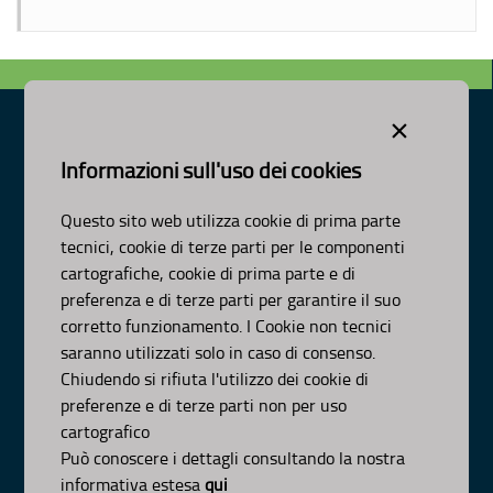
×
Informazioni sull'uso dei cookies
Dipartimento Ambiente, Paesaggio e Qualità Urbana
Visa Gentile 52, Bari
Questo sito web utilizza cookie di prima parte
scrivici:
email
-
pec
tecnici, cookie di terze parti per le componenti
© Regione Puglia
cartografiche, cookie di prima parte e di
AMBITI
preferenza e di terze parti per garantire il suo
corretto funzionamento. I Cookie non tecnici
Organizzazione
saranno utilizzati solo in caso di consenso.
Pianificazione
Chiudendo si rifiuta l'utilizzo dei cookie di
Programmazione
preferenze e di terze parti non per uso
APPROFONDIMENTI
cartografico
Può conoscere i dettagli consultando la nostra
Osservazioni CNAPI
Sviluppo Sostenibile
informativa estesa
qui