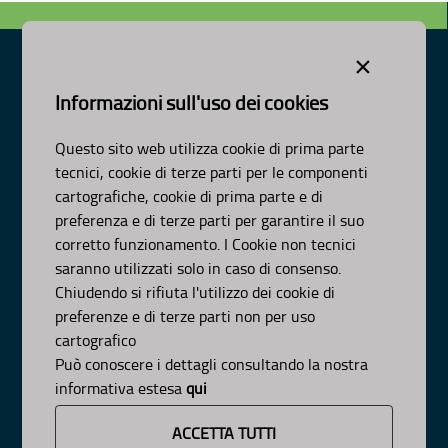
×
Informazioni sull'uso dei cookies
Dipartimento Ambiente, Paesaggio e Qualità Urbana
Visa Gentile 52, Bari
Questo sito web utilizza cookie di prima parte
scrivici:
email
-
pec
tecnici, cookie di terze parti per le componenti
© Regione Puglia
cartografiche, cookie di prima parte e di
AMBITI
preferenza e di terze parti per garantire il suo
corretto funzionamento. I Cookie non tecnici
Organizzazione
saranno utilizzati solo in caso di consenso.
Pianificazione
Chiudendo si rifiuta l'utilizzo dei cookie di
Programmazione
preferenze e di terze parti non per uso
APPROFONDIMENTI
cartografico
Osservazioni CNAPI
Può conoscere i dettagli consultando la nostra
Sviluppo Sostenibile
informativa estesa
qui
Decarbonizzazione
Un Pianeta Pulito per Tutti
ACCETTA TUTTI