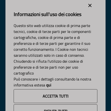
×
Visa Gentile 52, Bari
scrivici:
email
-
pec
Informazioni sull'uso dei cookies
© Regione Puglia
Intervento co-finanziato dal PO FESR/FSE 2014-2020-Asse
Questo sito web utilizza cookie di prima parte
XI-Az-11.1
tecnici, cookie di terze parti per le componenti
AMBITI
cartografiche, cookie di prima parte e di
preferenza e di terze parti per garantire il suo
Organizzazione
corretto funzionamento. I Cookie non tecnici
Pianificazione
saranno utilizzati solo in caso di consenso.
Programmazione
Chiudendo si rifiuta l'utilizzo dei cookie di
preferenze e di terze parti non per uso
APPROFONDIMENTI
cartografico
Osservazioni CNAPI
Può conoscere i dettagli consultando la nostra
Sviluppo Sostenibile
informativa estesa
qui
Decarbonizzazione
Un Pianeta Pulito per Tutti
ACCETTA TUTTI
Cambiamenti Climatici
INFORMAZIONE