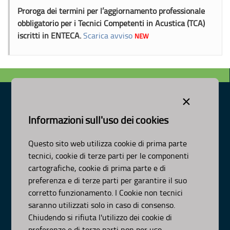
Proroga dei termini per l’aggiornamento professionale
obbligatorio per i Tecnici Competenti in Acustica (TCA)
iscritti in ENTECA.
Scarica avviso
NEW
×
Informazioni sull'uso dei cookies
Dipartimento Ambiente, Paesaggio e Qualità Urbana
Visa Gentile 52, Bari
Questo sito web utilizza cookie di prima parte
scrivici:
email
-
pec
tecnici, cookie di terze parti per le componenti
© Regione Puglia
cartografiche, cookie di prima parte e di
AMBITI
preferenza e di terze parti per garantire il suo
corretto funzionamento. I Cookie non tecnici
Organizzazione
saranno utilizzati solo in caso di consenso.
Pianificazione
Chiudendo si rifiuta l'utilizzo dei cookie di
Programmazione
preferenze e di terze parti non per uso