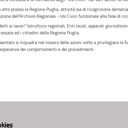
n atto presso la Regione Puglia, attività sia di ricognizione demania
zione dell’Archivio Regionale - Usi Civici funzionale alla fase di ric
detti ai lavori" (strutture regionali, Enti locali, apparati giurisdizio
ressate ed i cittadini della Regione Puglia.
esentato si inquadra nel novero delle azioni volte a privilegiare la 
rasparenza dei comportamenti e dei procedimenti.
okies