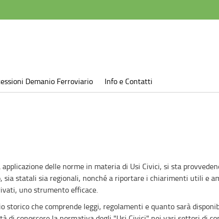
essioni Demanio Ferroviario
Info e Contatti
a applicazione delle norme in materia di Usi Civici, si sta provvedend
, sia statali sia regionali, nonché a riportare i chiarimenti utili e amm
rivati, uno strumento efficace.
o storico che comprende leggi, regolamenti e quanto sarà disponib
à di conoscere la normativa degli "Usi Civici" nei vari settori di c