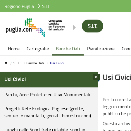
Regione Puglia
S.I.T.
S.I.T.
S.I.T.
Home
Cartografie
Banche Dati
Pianificazione
Conc
S.I.T.
Banche Dati
Usi Civici
Usi Civici
Usi Civici
Parchi, Aree Protette ed Ulivi Monumentali
Per la corrett
leggi in merito
Progetti Rete Ecologica Pugliese (grotte,
pubblici che p
sentieri e manufatti, geositi, biocostruzioni)
Questo archivi
Luoghi dello Sport (rete ciclabile, sport in
hanno necessit