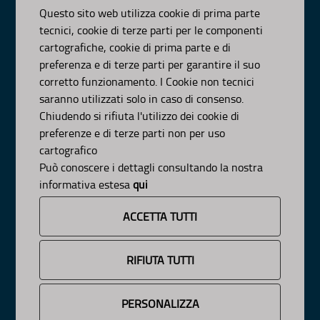
Visa Gentile 52, Bari
Questo sito web utilizza cookie di prima parte
scrivici:
email
-
pec
tecnici, cookie di terze parti per le componenti
© Regione Puglia
cartografiche, cookie di prima parte e di
AMBITI
preferenza e di terze parti per garantire il suo
corretto funzionamento. I Cookie non tecnici
Organizzazione
saranno utilizzati solo in caso di consenso.
Pianificazione
Chiudendo si rifiuta l'utilizzo dei cookie di
Programmazione
preferenze e di terze parti non per uso
APPROFONDIMENTI
cartografico
Osservazioni CNAPI
Può conoscere i dettagli consultando la nostra
Sviluppo Sostenibile
informativa estesa
qui
Decarbonizzazione
Un Pianeta Pulito per Tutti
ACCETTA TUTTI
Cambiamenti Climatici
INFORMAZIONE
RIFIUTA TUTTI
News
Avvisi e Bandi
PERSONALIZZA
Cookie e Privacy