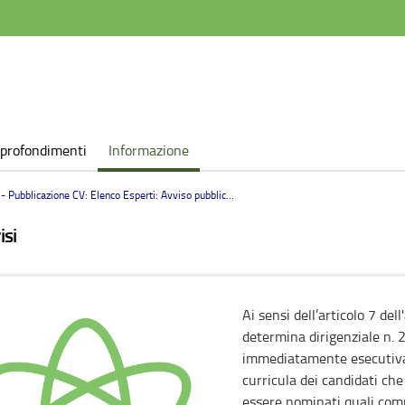
profondimenti
Informazione
perti: Avviso pubblico per la costituzione dell'elenco di professionisti candidati alla nomina dei componenti del Comitato tecnico – scientifico per la definizione e valutazione degli standard di qualità per l'accesso alla Rete della portualità turistica AI SMART nell'area trans frontaliera Adriatico - Ionica.
isi
Ai sensi dell’articolo 7 de
determina dirigenziale n. 
immediatamente esecutiva,
curricula dei candidati ch
essere nominati quali comp