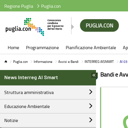
Regione Puglia
Puglia.con
PUGLIA.CON
Puglia.con
Home
Programmazione
Pianificazione Ambientale
Ap
Puglia.con
Informazione
Avvisi e Bandi
INTERREG AISMART
AI 03 - Pubblicazione CV: Elenco Es
Bandi e Avv
News Interreg AI Smart
Struttura amministrativa
Educazione Ambientale
Notizie