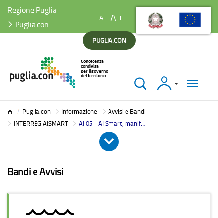
Regione Puglia
A
A
Puglia.con
PUGLIA.CON
Accedi
Puglia.con
Puglia.con
Informazione
Avvisi e Bandi
INTERREG AISMART
AI 05 - AI Smart, manifestazione di interesse per monitoraggio ambientale
Bandi e Avvisi