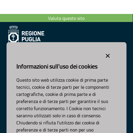
Valuta questo sito
Dipartimento Ambiente, Paesaggio e Qualità Urbana
×
Visa Gentile 52, Bari
scrivici:
email
-
pec
Informazioni sull'uso dei cookies
© Regione Puglia
Intervento co-finanziato dal PO FESR/FSE 2014-2020-Asse
Questo sito web utilizza cookie di prima parte
XI-Az-11.1
tecnici, cookie di terze parti per le componenti
AMBITI
cartografiche, cookie di prima parte e di
preferenza e di terze parti per garantire il suo
Organizzazione
corretto funzionamento. I Cookie non tecnici
Pianificazione
saranno utilizzati solo in caso di consenso.
Programmazione
Chiudendo si rifiuta l'utilizzo dei cookie di
preferenze e di terze parti non per uso
APPROFONDIMENTI