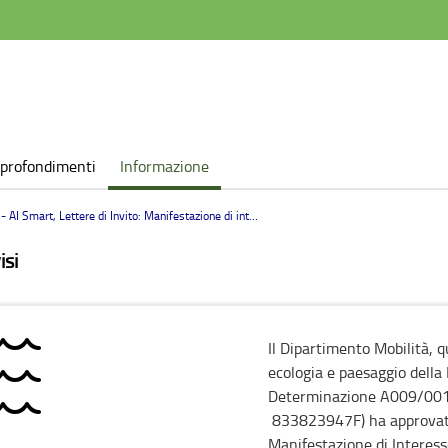
profondimenti
Informazione
I Smart, Lettere di Invito: Manifestazione di interesse per monitoraggio ambientale
isi
Il Dipartimento Mobilità, q
ecologia e paesaggio dell
Determinazione A009/001
833823947F) ha approvato 
Manifestazione di Interesse