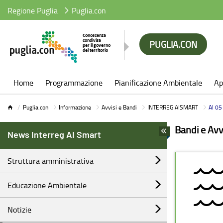
Regione Puglia
Puglia.con
PUGLIA.CON
Puglia.con
Home
Programmazione
Pianificazione Ambientale
Ap
Puglia.con
Informazione
Avvisi e Bandi
INTERREG AISMART
AI 05 - A
Bandi e Avv
News Interreg AI Smart
Struttura amministrativa
Educazione Ambientale
Notizie