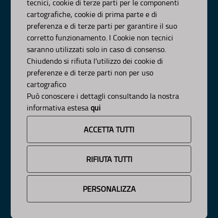
tecnici, cookie di terze parti per le componenti
AMBITI
cartografiche, cookie di prima parte e di
preferenza e di terze parti per garantire il suo
Organizzazione
corretto funzionamento. I Cookie non tecnici
Pianificazione
saranno utilizzati solo in caso di consenso.
Programmazione
Chiudendo si rifiuta l'utilizzo dei cookie di
preferenze e di terze parti non per uso
APPROFONDIMENTI
cartografico
Può conoscere i dettagli consultando la nostra
Osservazioni CNAPI
Sviluppo Sostenibile
informativa estesa
qui
Decarbonizzazione
Un Pianeta Pulito per Tutti
ACCETTA TUTTI
Cambiamenti Climatici
INFORMAZIONE
RIFIUTA TUTTI
News
Avvisi e Bandi
PERSONALIZZA
Cookie e Privacy
Responsabile Pubblicazione