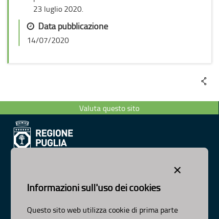
23 luglio 2020.
Data pubblicazione
14/07/2020
Valuta questo sito
Dipartimento Ambiente, Paesaggio e Qualità Urbana
×
Visa Gentile 52, Bari
scrivici:
email
-
pec
Informazioni sull'uso dei cookies
© Regione Puglia
Intervento co-finanziato dal PO FESR/FSE 2014-2020-Asse
Questo sito web utilizza cookie di prima parte
XI-Az-11.1