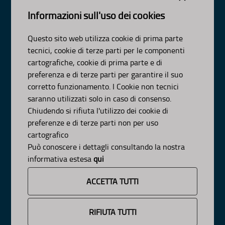
scrivici:
email
-
pec
Informazioni sull'uso dei cookies
© Regione Puglia
Intervento co-finanziato dal PO FESR/FSE 2014-2020-Asse
Questo sito web utilizza cookie di prima parte
XI-Az-11.1
tecnici, cookie di terze parti per le componenti
AMBITI
cartografiche, cookie di prima parte e di
preferenza e di terze parti per garantire il suo
Organizzazione
corretto funzionamento. I Cookie non tecnici
Pianificazione
saranno utilizzati solo in caso di consenso.
Programmazione
Chiudendo si rifiuta l'utilizzo dei cookie di
preferenze e di terze parti non per uso
APPROFONDIMENTI
cartografico
Osservazioni CNAPI
Può conoscere i dettagli consultando la nostra
Sviluppo Sostenibile
informativa estesa
qui
Decarbonizzazione
Un Pianeta Pulito per Tutti
ACCETTA TUTTI
Cambiamenti Climatici
INFORMAZIONE
RIFIUTA TUTTI
News