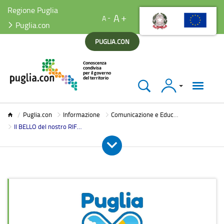
Regione Puglia
A
A
Puglia.con
PUGLIA.CON
Accedi
Puglia.con
Puglia.con
Informazione
Comunicazione e Educazione Ambientale
Il BELLO del nostro RIFIUTO...Io lo USO Consiglieri Rivoluzionari in Partecip(AZIONE)