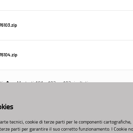
6103.zip
76104.zip
ti
Mostrati 191 - 193 su 193 risultati.
okies
Valuta questo sito
AMBITI
APPROFONDIMENTI
arte tecnici, cookie di terze parti per le componenti cartografiche,
 terze parti per garantire il suo corretto funzionamento. I Cookie n
Organizzazione
Osservazioni CNAPI