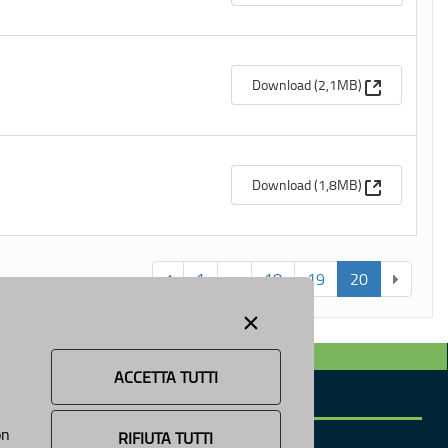
(Apre una n
Download (2,1MB)
(Apre una n
Download (1,8MB)
1
...
18
19
20
×
ACCETTA TUTTI
INFORMAZIONE
on
News
RIFIUTA TUTTI