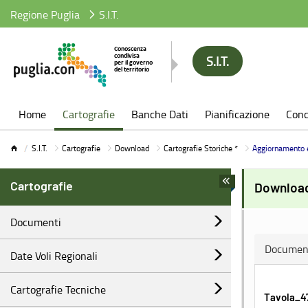
Regione Puglia
S.I.T.
S.I.T.
S.I.T.
Home
Cartografie
Banche Dati
Pianificazione
Conc
S.I.T.
Cartografie
Download
Cartografie Storiche *
Aggiornamento 
Cartografie
Download
Documenti
Documen
Date Voli Regionali
Cartografie Tecniche
Tavola_4