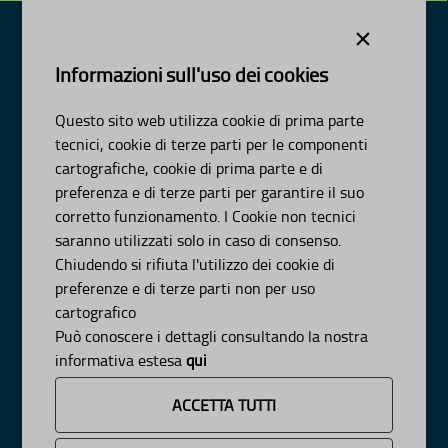
×
Informazioni sull'uso dei cookies
Dipartimento Ambiente, Paesaggio e Qualità Urbana
Visa Gentile 52, Bari
Questo sito web utilizza cookie di prima parte
scrivici:
email
-
pec
tecnici, cookie di terze parti per le componenti
© Regione Puglia
cartografiche, cookie di prima parte e di
AMBITI
preferenza e di terze parti per garantire il suo
corretto funzionamento. I Cookie non tecnici
Organizzazione
saranno utilizzati solo in caso di consenso.
Pianificazione
Chiudendo si rifiuta l'utilizzo dei cookie di
Programmazione
preferenze e di terze parti non per uso
APPROFONDIMENTI
cartografico
Osservazioni CNAPI
Può conoscere i dettagli consultando la nostra
Sviluppo Sostenibile
informativa estesa
qui
Decarbonizzazione
Un
Pianeta Pulito per Tutti
ACCETTA TUTTI
Cambiamenti Climatici
INFORMAZIONE