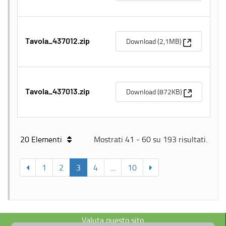
(Apre una n
Download (2,1MB)
Tavola_437012.zip
(Apre una n
Download (872KB)
Tavola_437013.zip
20 Elementi
Mostrati 41 - 60 su 193 risultati.
1
2
3
4
...
10
Valuta questo sito