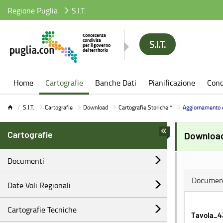
Regione Puglia
S.I.T.
S.I.T.
S.I.T.
Home
Cartografie
Banche Dati
Pianificazione
Conc
S.I.T.
Cartografie
Download
Cartografie Storiche *
Aggiornamento 
Cartografie
Download
Documenti
Documen
Date Voli Regionali
Cartografie Tecniche
Tavola_4