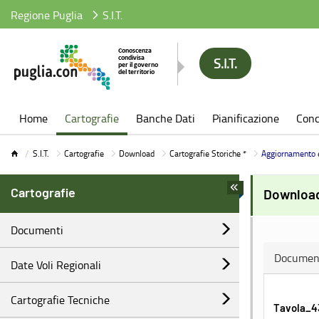
Regione Puglia
S.I.T.
S.I.T.
S.I.T.
Home
Cartografie
Banche Dati
Pianificazione
Conc
S.I.T.
Cartografie
Download
Cartografie Storiche *
Aggiornamento 
Cartografie
Download
Documenti
Documen
Date Voli Regionali
Cartografie Tecniche
Tavola_4