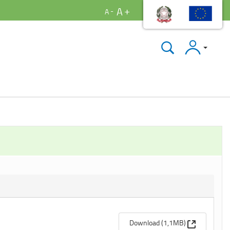
A
A
Accedi
(Apre una n
Download (1,1MB)