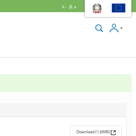
A
A
Accedi
(Apre una n
Download (1,6MB)