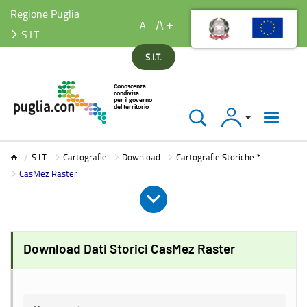
Regione Puglia
A
A
S.I.T.
S.I.T.
Accedi
S.I.T.
S.I.T.
Cartografie
Download
Cartografie Storiche *
CasMez Raster
Download Dati Storici CasMez Raster