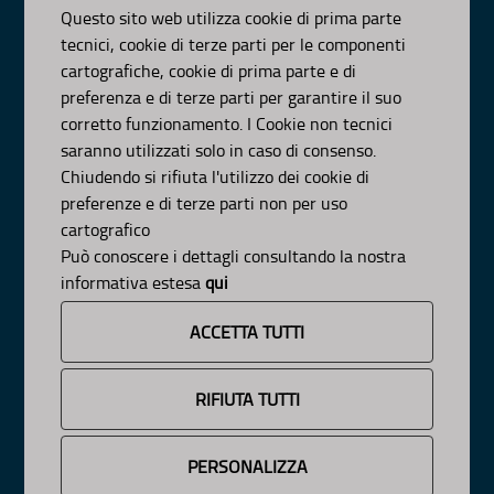
Visa Gentile 52, Bari
Questo sito web utilizza cookie di prima parte
scrivici:
email
-
pec
tecnici, cookie di terze parti per le componenti
© Regione Puglia
cartografiche, cookie di prima parte e di
AMBITI
preferenza e di terze parti per garantire il suo
corretto funzionamento. I Cookie non tecnici
Organizzazione
saranno utilizzati solo in caso di consenso.
Pianificazione
Chiudendo si rifiuta l'utilizzo dei cookie di
Programmazione
preferenze e di terze parti non per uso
APPROFONDIMENTI
cartografico
Osservazioni CNAPI
Può conoscere i dettagli consultando la nostra
Sviluppo Sostenibile
informativa estesa
qui
Decarbonizzazione
Un
Pianeta Pulito per Tutti
ACCETTA TUTTI
Cambiamenti Climatici
INFORMAZIONE
RIFIUTA TUTTI
News
Avvisi e Bandi
PERSONALIZZA
Cookie e Privacy