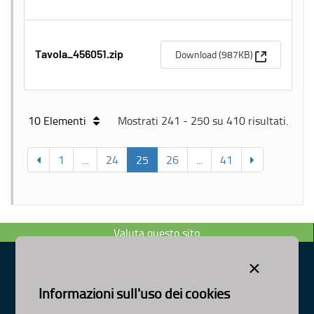
(Apre una n
Download (987KB)
Tavola_456051.zip
10 Elementi
Mostrati 241 - 250 su 410 risultati.
1
...
24
25
26
...
41
Valuta questo sito
×
Informazioni sull'uso dei cookies
Dipartimento Ambiente, Paesaggio e Qualità Urbana