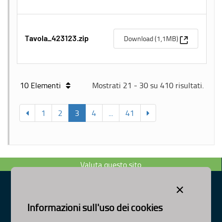
(Apre una n
Download (1,1MB)
Tavola_423123.zip
10 Elementi
Mostrati 21 - 30 su 410 risultati.
1
2
3
4
...
41
Valuta questo sito
×
Informazioni sull'uso dei cookies
Dipartimento Ambiente, Paesaggio e Qualità Urbana