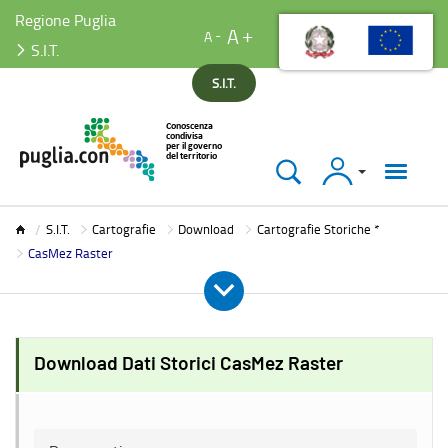
Regione Puglia
A
A
S.I.T.
S.I.T.
Accedi
S.I.T.
S.I.T.
Cartografie
Download
Cartografie Storiche *
CasMez Raster
Download Dati Storici CasMez Raster