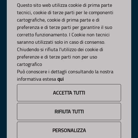
Visa Gentile 52, Bari
Questo sito web utilizza cookie di prima parte
scrivici:
email
-
pec
tecnici, cookie di terze parti per le componenti
© Regione Puglia
cartografiche, cookie di prima parte e di
AMBITI
preferenza e di terze parti per garantire il suo
corretto funzionamento. I Cookie non tecnici
Organizzazione
saranno utilizzati solo in caso di consenso.
Pianificazione
Chiudendo si rifiuta l'utilizzo dei cookie di
Programmazione
preferenze e di terze parti non per uso
APPROFONDIMENTI
cartografico
Osservazioni CNAPI
Può conoscere i dettagli consultando la nostra
Sviluppo Sostenibile
informativa estesa
qui
Decarbonizzazione
Un
Pianeta Pulito per Tutti
ACCETTA TUTTI
Cambiamenti Climatici
INFORMAZIONE
RIFIUTA TUTTI
News
Avvisi e Bandi
PERSONALIZZA
Cookie e Privacy