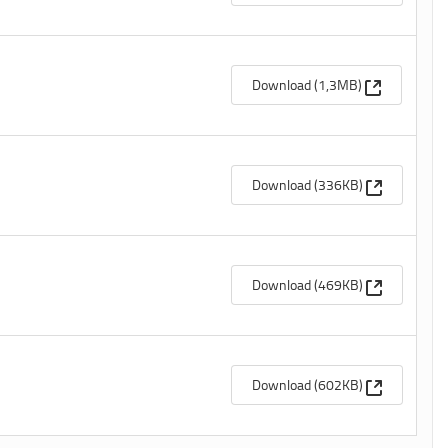
(Apre una n
Download (1,3MB)
(Apre una n
Download (336KB)
(Apre una n
Download (469KB)
(Apre una n
Download (602KB)