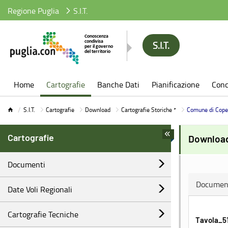
Regione Puglia
S.I.T.
S.I.T.
S.I.T.
Home
Cartografie
Banche Dati
Pianificazione
Conc
S.I.T.
Cartografie
Download
Cartografie Storiche *
Comune di Cope
Cartografie
Download
Documenti
Documen
Date Voli Regionali
Cartografie Tecniche
Tavola_51