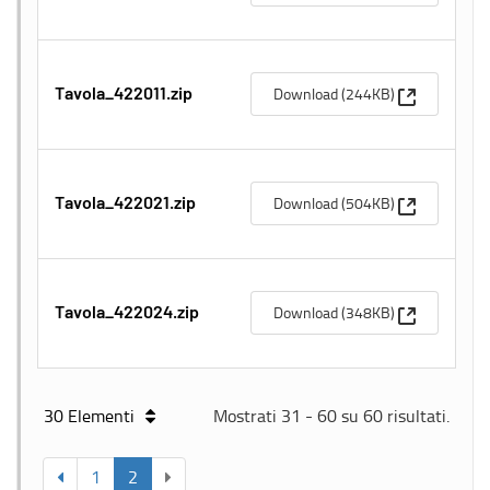
(Apre una n
Download (244KB)
Tavola_422011.zip
(Apre una n
Download (504KB)
Tavola_422021.zip
(Apre una n
Download (348KB)
Tavola_422024.zip
30 Elementi
Mostrati 31 - 60 su 60 risultati.
1
2