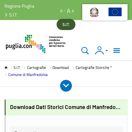
Regione Puglia
A
A
S.I.T.
S.I.T.
Accedi
S.I.T.
S.I.T.
Cartografie
Download
Cartografie Storiche *
Comune di Manfredonia
Download Dati Storici Comune di Manfredonia