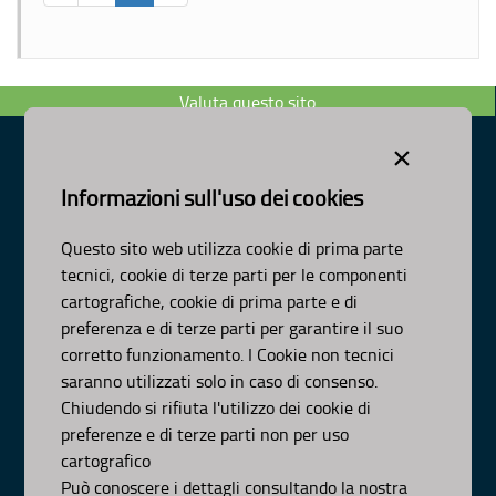
Valuta questo sito
×
Informazioni sull'uso dei cookies
Dipartimento Ambiente, Paesaggio e Qualità Urbana
Visa Gentile 52, Bari
Questo sito web utilizza cookie di prima parte
scrivici:
email
-
pec
tecnici, cookie di terze parti per le componenti
© Regione Puglia
cartografiche, cookie di prima parte e di
AMBITI
preferenza e di terze parti per garantire il suo
corretto funzionamento. I Cookie non tecnici
Organizzazione
saranno utilizzati solo in caso di consenso.
Pianificazione
Chiudendo si rifiuta l'utilizzo dei cookie di
Programmazione
preferenze e di terze parti non per uso
APPROFONDIMENTI
cartografico
Osservazioni CNAPI
Può conoscere i dettagli consultando la nostra