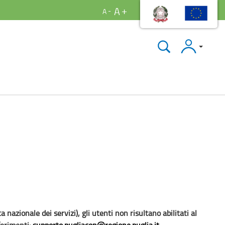
A
A
Accedi
nazionale dei servizi), gli utenti non risultano abilitati al
iferimenti:
supporto.pugliacon@regione.puglia.it