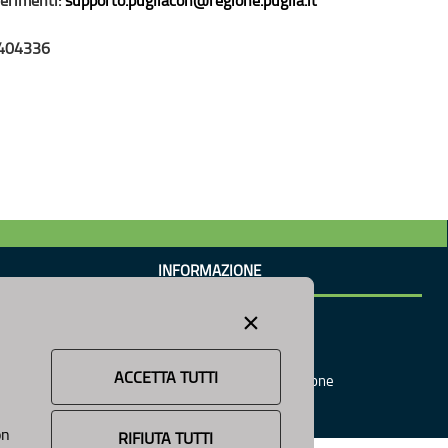
404336
INFORMAZIONE
×
News
Avvisi e Bandi
Cookie e Privacy
ACCETTA TUTTI
Tutti
Responsabile Pubblicazione
i
on
RIFIUTA TUTTI