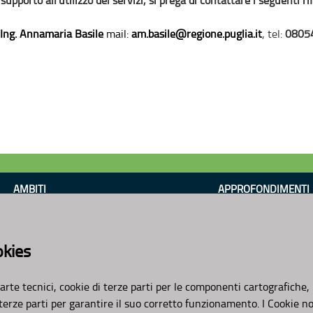
Ing. Annamaria Basile
mail:
am.basile@regione.puglia.it
, tel:
0805
AMBITI
APPROFONDIMENTI
Organizzazione
Osservazioni CNAPI
Pianificazione
Sviluppo Sostenibile
okies
Programmazione
Decarbonizzazione
Un Pianeta Pulito per 
Cambiamenti Climatic
arte tecnici, cookie di terze parti per le componenti cartografiche,
 terze parti per garantire il suo corretto funzionamento. I Cookie n