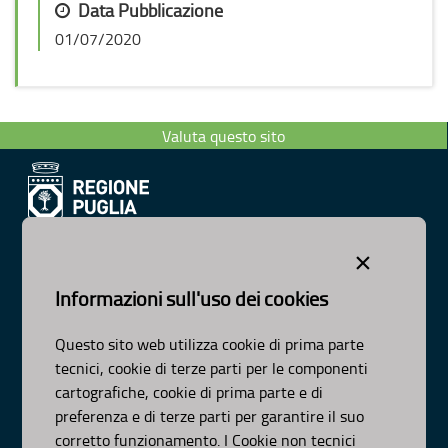
Data Pubblicazione
01/07/2020
Valuta questo sito
Dipartimento Ambiente, Paesaggio e Qualità Urbana
×
Visa Gentile 52, Bari
scrivici:
email
-
pec
Informazioni sull'uso dei cookies
© Regione Puglia
Intervento co-finanziato dal PO FESR/FSE 2014-2020-Asse
Questo sito web utilizza cookie di prima parte
XI-Az-11.1
tecnici, cookie di terze parti per le componenti
AMBITI
cartografiche, cookie di prima parte e di
preferenza e di terze parti per garantire il suo
Organizzazione
corretto funzionamento. I Cookie non tecnici