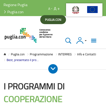
Regione Puglia
A
A
Puglia.con
PUGLIA.CON
Accedi
Puglia.con
Puglia.con
Programmazione
INTERREG
Info e Contatti
Best, presentato il progetto
I PROGRAMMI DI
COOPERAZIONE