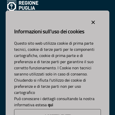
Dipartimento Ambiente, Paesaggio e Qualità Urbana
×
Visa Gentile 52, Bari
scrivici:
email
-
pec
Informazioni sull'uso dei cookies
© Regione Puglia
Intervento co-finanziato dal PO FESR/FSE 2014-2020-Asse
Questo sito web utilizza cookie di prima parte
XI-Az-11.1
tecnici, cookie di terze parti per le componenti
AMBITI
cartografiche, cookie di prima parte e di
preferenza e di terze parti per garantire il suo
Organizzazione
corretto funzionamento. I Cookie non tecnici
Pianificazione
saranno utilizzati solo in caso di consenso.
Programmazione
Chiudendo si rifiuta l'utilizzo dei cookie di
preferenze e di terze parti non per uso
APPROFONDIMENTI
cartografico
Può conoscere i dettagli consultando la nostra
Osservazioni CNAPI
Sviluppo Sostenibile
informativa estesa
qui
Decarbonizzazione