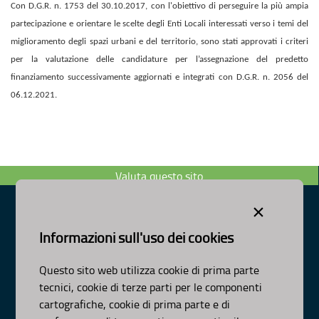
Con D.G.R. n. 1753 del 30.10.2017, con l'obiettivo di perseguire la più ampia
partecipazione e orientare le scelte degli Enti Locali interessati verso i temi del
miglioramento degli spazi urbani e del territorio, sono stati approvati i criteri
per la valutazione delle candidature per l’assegnazione del predetto
finanziamento successivamente aggiornati e integrati con D.G.R. n. 2056 del
06.12.2021.
Valuta questo sito
×
Informazioni sull'uso dei cookies
Dipartimento Ambiente, Paesaggio e Qualità Urbana
Visa Gentile 52, Bari
Questo sito web utilizza cookie di prima parte
scrivici:
email
-
pec
tecnici, cookie di terze parti per le componenti
© Regione Puglia
cartografiche, cookie di prima parte e di
AMBITI