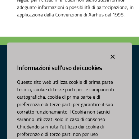
adeguate informazioni o possibilità di partecipazione, in
applicazione della Convenzione di Aarhus del 1998.
×
Informazioni sull'uso dei cookies
Dipartimento Ambiente, Paesaggio e Qualità Urbana
Visa Gentile 52, Bari
Questo sito web utilizza cookie di prima parte
scrivici:
email
-
pec
tecnici, cookie di terze parti per le componenti
© Regione Puglia
cartografiche, cookie di prima parte e di
AMBITI
preferenza e di terze parti per garantire il suo
corretto funzionamento. I Cookie non tecnici
Organizzazione
saranno utilizzati solo in caso di consenso.
Pianificazione
Chiudendo si rifiuta l'utilizzo dei cookie di
Programmazione
preferenze e di terze parti non per uso
APPROFONDIMENTI