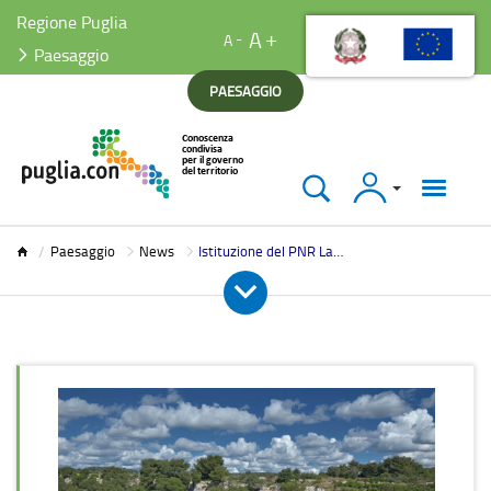
Regione Puglia
A
A
Paesaggio
PAESAGGIO
Accedi
Paesaggio
Paesaggio
News
Istituzione del PNR Lama S.Giorgio Giotta. Verbale dell'incontro del 16.09.2017