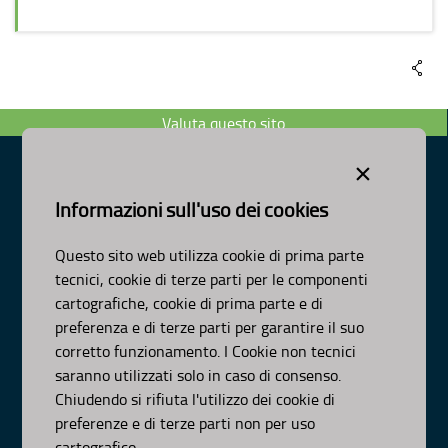
Valuta questo sito
×
Informazioni sull'uso dei cookies
Dipartimento Ambiente, Paesaggio e Qualità Urbana
Visa Gentile 52, Bari
Questo sito web utilizza cookie di prima parte
scrivici:
email
-
pec
tecnici, cookie di terze parti per le componenti
© Regione Puglia
cartografiche, cookie di prima parte e di
AMBITI
preferenza e di terze parti per garantire il suo
corretto funzionamento. I Cookie non tecnici
Organizzazione
saranno utilizzati solo in caso di consenso.
Pianificazione
Chiudendo si rifiuta l'utilizzo dei cookie di
Programmazione
preferenze e di terze parti non per uso
APPROFONDIMENTI
cartografico