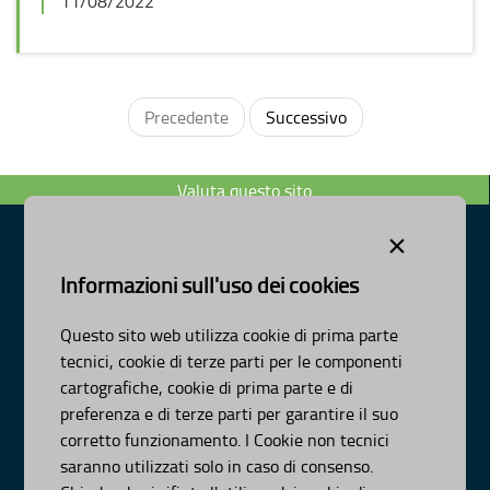
11/08/2022
Precedente
Successivo
Valuta questo sito
×
Informazioni sull'uso dei cookies
Dipartimento Ambiente, Paesaggio e Qualità Urbana
Visa Gentile 52, Bari
Questo sito web utilizza cookie di prima parte
scrivici:
email
-
pec
tecnici, cookie di terze parti per le componenti
© Regione Puglia
cartografiche, cookie di prima parte e di
AMBITI
preferenza e di terze parti per garantire il suo
corretto funzionamento. I Cookie non tecnici
Organizzazione
saranno utilizzati solo in caso di consenso.
Pianificazione